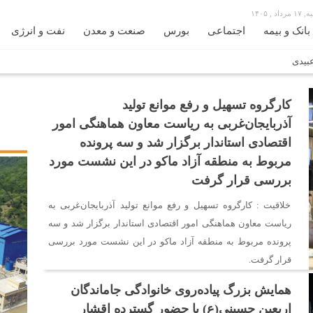
رداد , ۱۴۰۵
بانک و بیمه
اجتماعی
بورس
صنعت و معدن
نفت و انرژی
 سید محمد اتابک وزیر صمت دیدار و گفتگو کردند
کارگروه تسهیل و رفع موانع تولید
محوریت بخش خصوصی فعال می‌شود
در مسیر جا‌مانده‌ها، دل‌ها به کربلا رسیده است
آذربایجان‌غربی به ریاست معاون هماهنگی امور
پاکستان
اقتصادی استاندار برگزار شد و سه پرونده
ان را آسان‌تر می‌کند
زائران اربعین با کد ملی، خط تلفن ثابت رایگان با تلفن همر
مربوط به منطقه آزاد ماکو در این نشست مورد
ستند
بررسی قرار گرفت
خلاقیت : کارگروه تسهیل و رفع موانع تولید آذربایجان‌غربی به
ریاست معاون هماهنگی امور اقتصادی استاندار برگزار شد و سه
پرونده مربوط به منطقه آزاد ماکو در این نشست مورد بررسی
قرار گرفت.
همایش بزرگ پیاده‌روی خانوادگی جاماندگان
اربعین حسینی(ع) با حضور گسترده اقشار