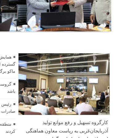
فناوری
همایش 
گسترده ا
ماکو برگ
گروسی:
باشد
رئیس ات
صادرات ای
کارگروه تسهیل و رفع موانع تولید
منطقه آ
آذربایجان‌غربی به ریاست معاون هماهنگی
کردند