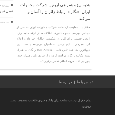
هدیه ویژه همراهی اربعین شرکت مخابرات
نسل تجرب
ایران؛ «نگارا» ارتباط زائران را آسان‌تر
می‌کند
سامسونگ ن
خلاقیت : معاونت ارتباطات شرکت مخابرات ایران به نقل از
مهندس بهرامی معاون فناوری اطلاعات، از ارائه هدیه ویژه
اربعین حسینی برای کاربران اپلیکیشن «نگارا» خبر داد و اعلام
کرد: همزمان با ایام اربعین، متقاضیان می‌توانند با نصب این
نرم‌افزار، یک خط تلفن ثابت (SIP Account) رایگان به همراه
بسته مکالمه رایگان دریافت کرده و از طریق تلفن همراه خود،
بدون پرداخت هزینه اضافی تماس برقرار کنند.
تماس با ما
درباره ما
تمام حقوق این وب سایت برای پایگاه خبری خلاقیت محفوظ است.
خلاقیت