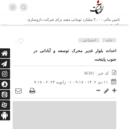
تامین مالی ۳,۰۰۰ میلیارد تومانی مفید برای شرکت داروسازی
دکتر عبیدی
شش وزیر کابینه پاکستان با حضور در سفارت ایران در اسلام
خانه
اجتماعی
0
آباد، با سید محمد اتابک وزیر صمت دیدار و گفتگو کردند
احداث بلوار غدیر محرک توسعه و آبادانی در
جنوب پایتخت
اتابک: ظرفیت های جدید همکاری‌های تجاری ایران و پاکستان با
محوریت بخش خصوصی فعال می‌شود
کد خبر : 86391
در مسیر جا‌مانده‌ها، دل‌ها به کربلا رسیده است
۱۱ دی ۱۴۰۲ - ۹:۱۷ - ۰۱ ژانویه ۲۰۲۴ - ۹:۱۷
وزیر صمت خواستار پیگیری کانتینرهای ایرانی در بندر کراچی
شد / تجارت ۱۰ میلیارد دلاری ایران و پاکستان
هدیه ویژه همراهی اربعین شرکت مخابرات ایران؛ «نگارا»
ارتباط زائران را آسان‌تر می‌کند
زائران اربعین با کد ملی، خط تلفن ثابت رایگان با تلفن همراه