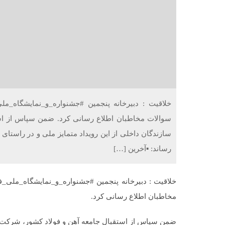
خلاقیت : دبیرخانه پنجمین #جشنواره_و_نمایشگاه_مل
سوالات مخاطبان اطلاع رسانی کرد. ضمن سپاس از است
سازندگان داخلی از این رویداد متمایز ملی و در راستای
رساند: ▪️آخرین […]
خلاقیت : دبیرخانه پنجمین #جشنواره_و_نمایشگاه_ملی_فو
مخاطبان اطلاع رسانی کرد.
ضمن سپاس از استقبال جامعه آهن و فولاد کشور، شرکت های