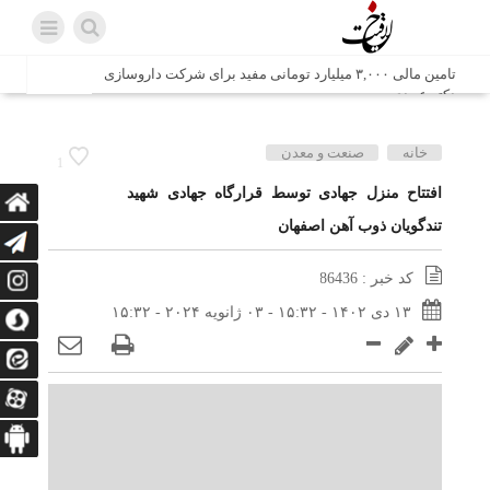
تامین مالی ۳,۰۰۰ میلیارد تومانی مفید برای شرکت داروسازی
دکتر عبیدی
شش وزیر کابینه پاکستان با حضور در سفارت ایران در اسلام
خانه
صنعت و معدن
1
آباد، با سید محمد اتابک وزیر صمت دیدار و گفتگو کردند
افتتاح منزل جهادی توسط قرارگاه جهادی شهید
تندگویان ذوب آهن اصفهان
اتابک: ظرفیت های جدید همکاری‌های تجاری ایران و پاکستان با
محوریت بخش خصوصی فعال می‌شود
کد خبر : 86436
در مسیر جا‌مانده‌ها، دل‌ها به کربلا رسیده است
۱۳ دی ۱۴۰۲ - ۱۵:۳۲ - ۰۳ ژانویه ۲۰۲۴ - ۱۵:۳۲
وزیر صمت خواستار پیگیری کانتینرهای ایرانی در بندر کراچی
شد / تجارت ۱۰ میلیارد دلاری ایران و پاکستان
هدیه ویژه همراهی اربعین شرکت مخابرات ایران؛ «نگارا»
ارتباط زائران را آسان‌تر می‌کند
زائران اربعین با کد ملی، خط تلفن ثابت رایگان با تلفن همراه