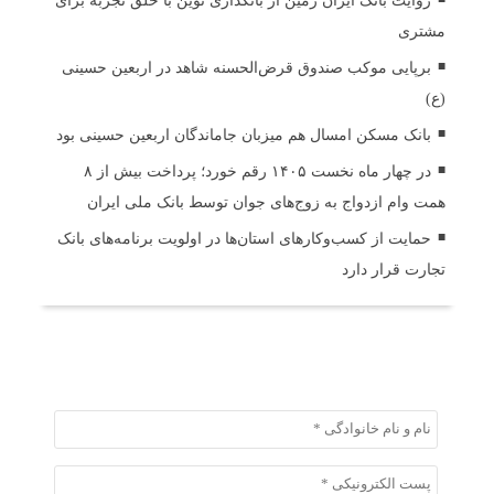
روایت بانک ایران زمین از بانکداری نوین با خلق تجربه برای
مشتری
برپایی موکب صندوق قرض‌الحسنه شاهد در اربعین حسینی
(ع)
بانک مسکن امسال هم میزبان جاماندگان اربعین حسینی بود
در چهار ماه نخست ۱۴۰۵ رقم خورد؛ پرداخت بیش از ۸
همت وام ازدواج به زوج‌های جوان توسط بانک ملی ایران
حمایت از کسب‌وکارهای استان‌ها در اولویت برنامه‌های بانک
تجارت قرار دارد
ثبت دیدگاه