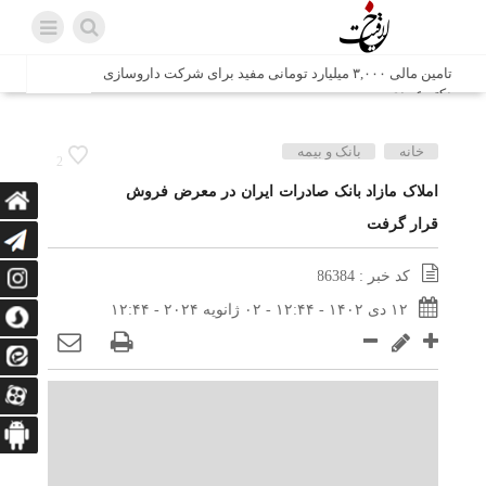
تامین مالی ۳,۰۰۰ میلیارد تومانی مفید برای شرکت داروسازی
دکتر عبیدی
شش وزیر کابینه پاکستان با حضور در سفارت ایران در اسلام
خانه
بانک و بیمه
2
آباد، با سید محمد اتابک وزیر صمت دیدار و گفتگو کردند
املاک مازاد بانک صادرات ایران در معرض فروش
قرار گرفت
اتابک: ظرفیت های جدید همکاری‌های تجاری ایران و پاکستان با
محوریت بخش خصوصی فعال می‌شود
کد خبر : 86384
در مسیر جا‌مانده‌ها، دل‌ها به کربلا رسیده است
۱۲ دی ۱۴۰۲ - ۱۲:۴۴ - ۰۲ ژانویه ۲۰۲۴ - ۱۲:۴۴
وزیر صمت خواستار پیگیری کانتینرهای ایرانی در بندر کراچی
شد / تجارت ۱۰ میلیارد دلاری ایران و پاکستان
هدیه ویژه همراهی اربعین شرکت مخابرات ایران؛ «نگارا»
ارتباط زائران را آسان‌تر می‌کند
زائران اربعین با کد ملی، خط تلفن ثابت رایگان با تلفن همراه