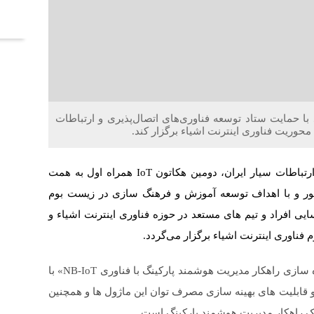
آخر
 با حمایت ستاد توسعه فناوری‌های اتصال‌پذیری و ارتباطات
حوریت فناوری اینترنت اشیاء برگزار کند.
به گزارش خلاقیت به نقل از اداره کل ارتباطات شرکت ارتباطات سیار ایران، دومین هکاتون IoT همراه اول به همت
توسعه این اپراتور و با اهداف توسعه آموزش و فرهنگ سازی در زیست بوم
رای شناسایی افراد و تیم های مستعد در حوزه فناوری اینترنت اشیاء و
فناوری اینترنت اشیاء برگزار می‌گردد.
دومین هکاتون همراه اول با عنوان «چالش طراحی و پیاده سازی راهکار مدیریت هوشمند پارکینگ با فناوری NB-IoT» با
ف آشنایی شرکت کنندگان با فناوری ارتباطی NB-IoT و قابلیت های بهینه سازی مصرف توان این ماژول ها و همچنین
 یک راهکار مدیریت هوشمند پارکینگ است.