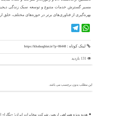
مسیر گسترش خدمات متنوع و توسعه سبک زندگی دیجیتال و
بهره‌گیری از فناوری‌های برتر در حوزه‌های مختلف، خلق ا
Telegram
WhatsApp
لینک کوتاه :
https://khalaaghiat.ir/?p=86448
131 بازدید
برچسب ها
این مطلب بدون برچسب می باشد.
اخبار مرتبط
هدیه ویژه همراهی اربعین شرکت مخابرات ایران؛ «نگارا» ارت