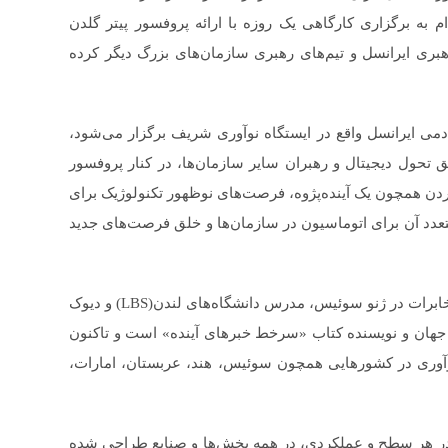
ه (Telco) به شرکت فناوری‌محور (Techco)، اقدام به برگزاری کارگاهی یک روزه با ارائه پروفسور پیتر گلدن
بری ایرانسل و تیم‌های رهبری سازمان‌های بزرگ دیگر کرده
وزه که شنبه ۲۳ دی ۱۴۰۲ در محل آکادمی ایرانسل واقع در ایستگاه نوآوری شریف برگزار می‌شود،
تحول دیجیتال و رهبران سایر سازمان‌ها، در کنار پروفسور
ردن همچون یک آینده‌پژوه، فرصت‌های نوظهور تکنولوژیک برای
 آن برای اتوماسیون در سازمان‌ها و خلق فرصت‌های جدید
پروفسور پیتر گلدن هویس معاون نوآوری اتحادیه جهانی مخابرات در ژنو سوئیس، مدرس دانشگاه‌های لندن(LBS) و دیوک
پژوهان جهان و نویسنده کتاب «سرخط خبرهای آینده» است و تاکنون
ازمان‌ها در رهبری بیش از ۱۵۰ پروژه نوآوری در کشورهایی همچون سوئیس، هند، عربستان، امارات،
ن در هر سطح و عملکردی، در همه بخش‌ها و صنایع طراحی شده