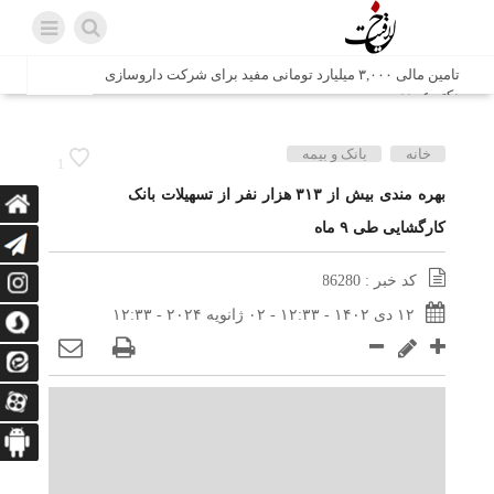
تامین مالی ۳,۰۰۰ میلیارد تومانی مفید برای شرکت داروسازی
دکتر عبیدی
شش وزیر کابینه پاکستان با حضور در سفارت ایران در اسلام
خانه
بانک و بیمه
1
آباد، با سید محمد اتابک وزیر صمت دیدار و گفتگو کردند
بهره مندی بیش از ۳۱۳ هزار نفر از تسهیلات بانک
کارگشایی طی ۹ ماه
اتابک: ظرفیت های جدید همکاری‌های تجاری ایران و پاکستان با
محوریت بخش خصوصی فعال می‌شود
کد خبر : 86280
در مسیر جا‌مانده‌ها، دل‌ها به کربلا رسیده است
۱۲ دی ۱۴۰۲ - ۱۲:۳۳ - ۰۲ ژانویه ۲۰۲۴ - ۱۲:۳۳
وزیر صمت خواستار پیگیری کانتینرهای ایرانی در بندر کراچی
شد / تجارت ۱۰ میلیارد دلاری ایران و پاکستان
هدیه ویژه همراهی اربعین شرکت مخابرات ایران؛ «نگارا»
ارتباط زائران را آسان‌تر می‌کند
زائران اربعین با کد ملی، خط تلفن ثابت رایگان با تلفن همراه