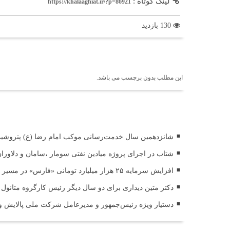
لینک کوتاه :
https://khalaaghiat.ir/?p=86921
130 بازدید
برچسب ها
این مطلب بدون برچسب می باشد.
اخبار مرتبط
شانزدهمین سال خدمت‌رسانی موکب امام رضا (ع) پتروشیمی 
شتاب در اجرای پروژه میادین نفتی سومار ،سامان و دلاوران،پ
افزایش سرمایه ۲۵ هزار میلیارد تومانی «فارس» در مسیر قانونی ثبت سرمایه
دکتر متین دیداری برای دو سال دیگر رئیس کارگروه متانول 
دستیار ویژه رئیس‌جمهور و مدیرعامل شرکت ملی پالایش و پ