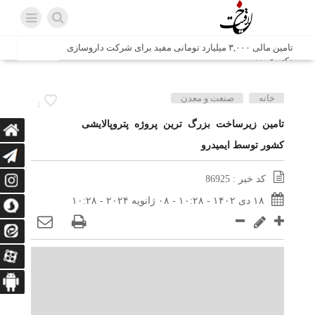
تامین مالی ۳,۰۰۰ میلیارد تومانی مفید برای شرکت داروسازی
دکتر عبیدی
شش وزیر کابینه پاکستان با حضور در سفارت ایران در اسلام
خانه
صنعت و معدن
1
آباد، با سید محمد اتابک وزیر صمت دیدار و گفتگو کردند
تامین زیرساخت بزرگ ترین پروژه پتروپالایشی
کشور توسط ایمیدرو
اتابک: ظرفیت های جدید همکاری‌های تجاری ایران و پاکستان با
محوریت بخش خصوصی فعال می‌شود
کد خبر : 86925
در مسیر جا‌مانده‌ها، دل‌ها به کربلا رسیده است
۱۸ دی ۱۴۰۲ - ۱۰:۲۸ - ۰۸ ژانویه ۲۰۲۴ - ۱۰:۲۸
وزیر صمت خواستار پیگیری کانتینرهای ایرانی در بندر کراچی
شد / تجارت ۱۰ میلیارد دلاری ایران و پاکستان
هدیه ویژه همراهی اربعین شرکت مخابرات ایران؛ «نگارا»
ارتباط زائران را آسان‌تر می‌کند
زائران اربعین با کد ملی، خط تلفن ثابت رایگان با تلفن همراه