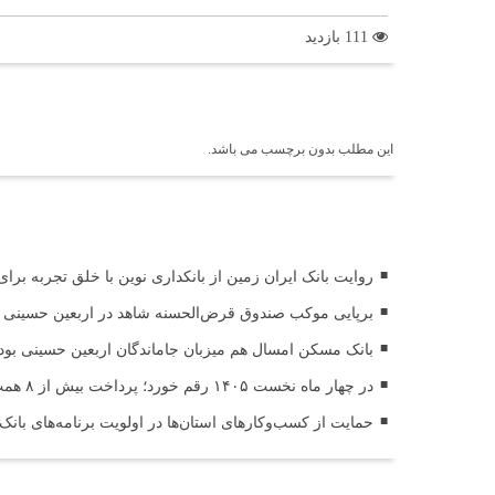
111 بازدید
برچسب ها
این مطلب بدون برچسب می باشد.
اخبار مرتبط
روایت بانک ایران زمین از بانکداری نوین با خلق تجربه برا
برپایی موکب صندوق قرض‌الحسنه شاهد در اربعین حسینی (
بانک مسکن امسال هم میزبان جاماندگان اربعین حسینی بود
در چهار ماه نخست ۱۴۰۵ رقم خورد؛ پرداخت بیش از ۸ همت وام ازدواج به زوج‌های جوان توسط بانک ملی ایران
حمایت از کسب‌وکارهای استان‌ها در اولویت برنامه‌های بانک