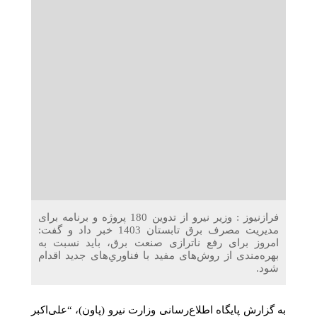
دریافت می‌کنند
غرفه‌های «نگارا» در مرزهای اربعین آماده خدمت‌رسانی به
زائران هستند
فرازنیوز : وزیر نیرو از تدوین 180 پروژه و برنامه برای
مدیریت مصرف برق تابستان 1403 خبر داد و گفت:
امروز برای رفع ناترازی صنعت برق، باید نسبت به
بهره‌مندی از روش‌های مفید با فناور‌ي‌های جدید اقدام
شود.
به گزارش پایگاه اطلاع‌رسانی وزارت نیرو (پاون)، “علی‌اکبر