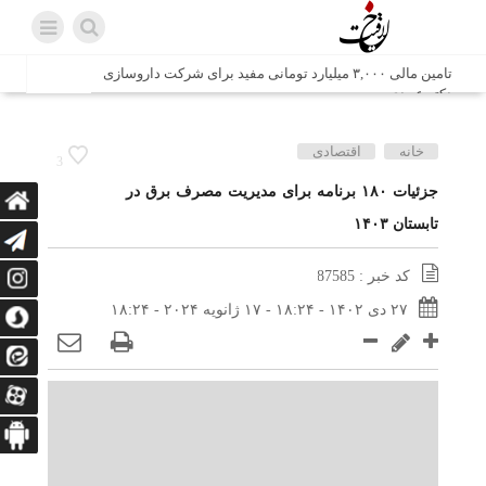
تامین مالی ۳,۰۰۰ میلیارد تومانی مفید برای شرکت داروسازی
دکتر عبیدی
شش وزیر کابینه پاکستان با حضور در سفارت ایران در اسلام
خانه
اقتصادی
3
آباد، با سید محمد اتابک وزیر صمت دیدار و گفتگو کردند
جزئیات ۱۸۰ برنامه برای مدیریت مصرف برق در
تابستان ۱۴۰۳
اتابک: ظرفیت های جدید همکاری‌های تجاری ایران و پاکستان با
محوریت بخش خصوصی فعال می‌شود
کد خبر : 87585
در مسیر جا‌مانده‌ها، دل‌ها به کربلا رسیده است
۲۷ دی ۱۴۰۲ - ۱۸:۲۴ - ۱۷ ژانویه ۲۰۲۴ - ۱۸:۲۴
وزیر صمت خواستار پیگیری کانتینرهای ایرانی در بندر کراچی
شد / تجارت ۱۰ میلیارد دلاری ایران و پاکستان
هدیه ویژه همراهی اربعین شرکت مخابرات ایران؛ «نگارا»
ارتباط زائران را آسان‌تر می‌کند
زائران اربعین با کد ملی، خط تلفن ثابت رایگان با تلفن همراه