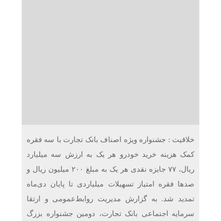
دریافت می‌کنند
غرفه‌های «نگارا» در مرزهای اربعین آماده خدمت‌رسانی به
زائران هستند
خلاقیت : جشنواره ویژه اصناف بانک تجارت با سه فقره
کمک هزینه خرید خودرو هر یک به ارزش سه میلیارد
ریال، ۷۷ جایزه نقدی هر یک به مبلغ ۲۰۰ میلیون ریال و
صدها فقره امتیاز تسهیلات میلیاردی تا پایان دی‌ماه
تمدید شد. به گزارش مدیریت روابط‌عمومی و ارتقا
سرمایه اجتماعی بانک تجارت، دومین جشنواره بزرگ