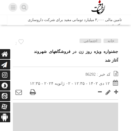
تامین مالی ۳,۰۰۰ میلیارد تومانی مفید برای شرکت داروسازی
دکتر عبیدی
شش وزیر کابینه پاکستان با حضور در سفارت ایران در اسلام
خانه
اجتماعی
2
آباد، با سید محمد اتابک وزیر صمت دیدار و گفتگو کردند
جشنواره ویژه روز زن در فروشگاههای شهروند
آغاز شد
اتابک: ظرفیت های جدید همکاری‌های تجاری ایران و پاکستان با
محوریت بخش خصوصی فعال می‌شود
کد خبر : 86292
در مسیر جا‌مانده‌ها، دل‌ها به کربلا رسیده است
۱۲ دی ۱۴۰۲ - ۱۲:۳۵ - ۰۲ ژانویه ۲۰۲۴ - ۱۲:۳۵
وزیر صمت خواستار پیگیری کانتینرهای ایرانی در بندر کراچی
شد / تجارت ۱۰ میلیارد دلاری ایران و پاکستان
هدیه ویژه همراهی اربعین شرکت مخابرات ایران؛ «نگارا»
ارتباط زائران را آسان‌تر می‌کند
زائران اربعین با کد ملی، خط تلفن ثابت رایگان با تلفن همراه