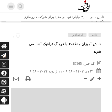
تامین مالی ۳,۰۰۰ میلیارد تومانی مفید برای شرکت داروسازی
دکتر عبیدی
شش وزیر کابینه پاکستان با حضور در سفارت ایران در اسلام
خانه
اجتماعی
1
آباد، با سید محمد اتابک وزیر صمت دیدار و گفتگو کردند
دانش آموزان منطقه۲ با فرهنگ ترافیک آشنا می
شوند
اتابک: ظرفیت های جدید همکاری‌های تجاری ایران و پاکستان با
محوریت بخش خصوصی فعال می‌شود
کد خبر : 87265
در مسیر جا‌مانده‌ها، دل‌ها به کربلا رسیده است
۲۱ دی ۱۴۰۲ - ۹:۴۸ - ۱۱ ژانویه ۲۰۲۴ - ۹:۴۸
وزیر صمت خواستار پیگیری کانتینرهای ایرانی در بندر کراچی
شد / تجارت ۱۰ میلیارد دلاری ایران و پاکستان
هدیه ویژه همراهی اربعین شرکت مخابرات ایران؛ «نگارا»
ارتباط زائران را آسان‌تر می‌کند
زائران اربعین با کد ملی، خط تلفن ثابت رایگان با تلفن همراه