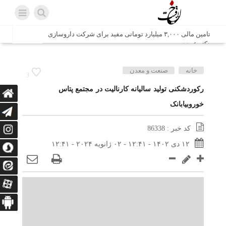
تامین مالی ۳,۰۰۰ میلیارد تومانی مفید برای شرکت داروسازی
دکتر عبیدی
شش وزیر کابینه پاکستان با حضور در سفارت ایران در اسلام
خانه
صنعت و معدن
3
آباد، با سید محمد اتابک وزیر صمت دیدار و گفتگو کردند
رکوردشکنی تولید سالیانه کارنالیت در مجتمع پتاس
خوروبیابانک
اتابک: ظرفیت های جدید همکاری‌های تجاری ایران و پاکستان با
محوریت بخش خصوصی فعال می‌شود
کد خبر : 86338
در مسیر جا‌مانده‌ها، دل‌ها به کربلا رسیده است
۱۲ دی ۱۴۰۲ - ۱۲:۴۱ - ۰۲ ژانویه ۲۰۲۴ - ۱۲:۴۱
وزیر صمت خواستار پیگیری کانتینرهای ایرانی در بندر کراچی
شد / تجارت ۱۰ میلیارد دلاری ایران و پاکستان
هدیه ویژه همراهی اربعین شرکت مخابرات ایران؛ «نگارا»
ارتباط زائران را آسان‌تر می‌کند
زائران اربعین با کد ملی، خط تلفن ثابت رایگان با تلفن همراه