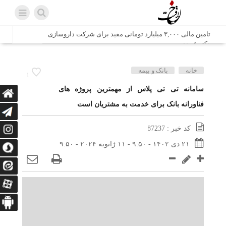
تامین مالی ۳,۰۰۰ میلیارد تومانی مفید برای شرکت داروسازی
دکتر عبیدی
شش وزیر کابینه پاکستان با حضور در سفارت ایران در اسلام
خانه
بانک و بیمه
1
آباد، با سید محمد اتابک وزیر صمت دیدار و گفتگو کردند
سامانه تی تی پلاس از مهمترین پروژه های
فناورانه بانک برای خدمت به مشتریان است
اتابک: ظرفیت های جدید همکاری‌های تجاری ایران و پاکستان با
محوریت بخش خصوصی فعال می‌شود
کد خبر : 87237
در مسیر جا‌مانده‌ها، دل‌ها به کربلا رسیده است
۲۱ دی ۱۴۰۲ - ۹:۵۰ - ۱۱ ژانویه ۲۰۲۴ - ۹:۵۰
وزیر صمت خواستار پیگیری کانتینرهای ایرانی در بندر کراچی
شد / تجارت ۱۰ میلیارد دلاری ایران و پاکستان
هدیه ویژه همراهی اربعین شرکت مخابرات ایران؛ «نگارا»
ارتباط زائران را آسان‌تر می‌کند
زائران اربعین با کد ملی، خط تلفن ثابت رایگان با تلفن همراه