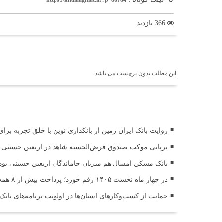
366 بازدید
برچسب ها
این مطلب بدون برچسب می باشد.
اخبار مرتبط
روایت بانک ایران زمین از بانکداری نوین با خلق تجربه برا
برپایی موکب صندوق قرض‌الحسنه شاهد در اربعین حسینی (
بانک مسکن امسال هم میزبان جاماندگان اربعین حسینی بود
در چهار ماه نخست ۱۴۰۵ رقم خورد؛ پرداخت بیش از ۸ همت وام ازدواج به زوج‌های جوان توسط بانک ملی ایران
حمایت از کسب‌وکارهای استان‌ها در اولویت برنامه‌های بانک