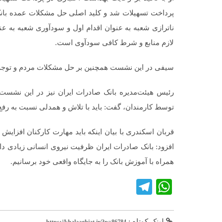
پرداخت تسهیلات شد و کلید اصلی حل مشکلات عمده بانک ر
ناترازی شعبه به عنوان اقدام اول و سودآوری شعبه به ع
لازم منابع و شرط کافی سودآوی است.
سیفی در این نشست همچنین بر حل مشکلات مردم و توجه به
رئیس هیئت‌مدیره بانک صادرات ایران نیز در این نشس
توسط کارمندان، گفت: باید با تلاش و همدلی نسبت به رفع آ
قربان اسکندری با بیان اینکه باید مهارت کارکنان افزایش
افزود: بانک صادرات ایران ظرفیت نیروی انسانی زیادی دار
همراه با آموزش بانک را به جایگاه واقعی خود برسانیم.
Telegram
WhatsApp
لینک کوتاه :
https://khalaaghiat.ir/?p=86784