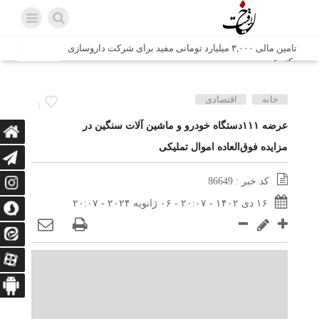
تامین مالی ۳,۰۰۰ میلیارد تومانی مفید برای شرکت داروسازی
دکتر عبیدی
شش وزیر کابینه پاکستان با حضور در سفارت ایران در اسلام
خانه
اقتصادی
1
آباد، با سید محمد اتابک وزیر صمت دیدار و گفتگو کردند
عرضه ۱۱۱دستگاه خودرو و ماشین آلات سنگین در
مزایده فوق‌العاده اموال تملیکی
اتابک: ظرفیت های جدید همکاری‌های تجاری ایران و پاکستان با
محوریت بخش خصوصی فعال می‌شود
کد خبر : 86649
در مسیر جا‌مانده‌ها، دل‌ها به کربلا رسیده است
۱۶ دی ۱۴۰۲ - ۲۰:۰۷ - ۰۶ ژانویه ۲۰۲۴ - ۲۰:۰۷
وزیر صمت خواستار پیگیری کانتینرهای ایرانی در بندر کراچی
شد / تجارت ۱۰ میلیارد دلاری ایران و پاکستان
هدیه ویژه همراهی اربعین شرکت مخابرات ایران؛ «نگارا»
ارتباط زائران را آسان‌تر می‌کند
زائران اربعین با کد ملی، خط تلفن ثابت رایگان با تلفن همراه