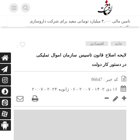
تامین مالی ۳,۰۰۰ میلیارد تومانی مفید برای شرکت داروسازی
دکتر عبیدی
شش وزیر کابینه پاکستان با حضور در سفارت ایران در اسلام
خانه
اقتصادی
1
آباد، با سید محمد اتابک وزیر صمت دیدار و گفتگو کردند
لایحه اصلاح قانون تاسیس سازمان اموال تملیکی
در دستور کار دولت
اتابک: ظرفیت های جدید همکاری‌های تجاری ایران و پاکستان با
محوریت بخش خصوصی فعال می‌شود
کد خبر : 86647
در مسیر جا‌مانده‌ها، دل‌ها به کربلا رسیده است
۱۶ دی ۱۴۰۲ - ۲۰:۰۷ - ۰۶ ژانویه ۲۰۲۴ - ۲۰:۰۷
وزیر صمت خواستار پیگیری کانتینرهای ایرانی در بندر کراچی
شد / تجارت ۱۰ میلیارد دلاری ایران و پاکستان
هدیه ویژه همراهی اربعین شرکت مخابرات ایران؛ «نگارا»
ارتباط زائران را آسان‌تر می‌کند
زائران اربعین با کد ملی، خط تلفن ثابت رایگان با تلفن همراه