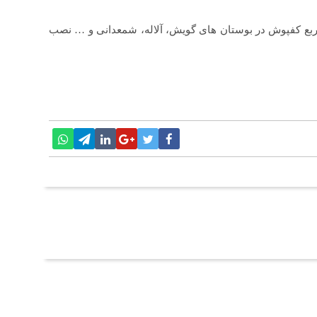
اد: در این راستا از ابتدای سال تاکنون ۷۵۴ مترمربع کفپوش در بوستان های گویش، آلاله، شمعدانی و … نصب