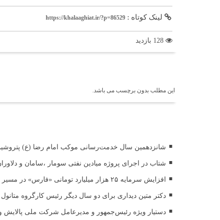
لینک کوتاه :
https://khalaaghiat.ir/?p=86529
128 بازدید
برچسب ها
این مطلب بدون برچسب می باشد.
اخبار مرتبط
شانزدهمین سال خدمت‌رسانی موکب امام رضا (ع) پتروشیمی 
شتاب در اجرای پروژه میادین نفتی سومار ،سامان و دلاوران،پ
افزایش سرمایه ۲۵ هزار میلیارد تومانی «فارس» در مسیر قانونی ثبت سرمایه
دکتر متین دیداری برای دو سال دیگر رئیس کارگروه متانول 
دستیار ویژه رئیس‌جمهور و مدیرعامل شرکت ملی پالایش و پ