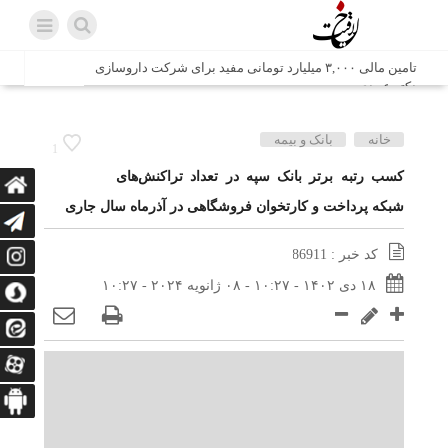
تامین مالی ۳,۰۰۰ میلیارد تومانی مفید برای شرکت داروسازی
دکتر عبیدی
شش وزیر کابینه پاکستان با حضور در سفارت ایران در اسلام
خانه
بانک و بیمه
1
آباد، با سید محمد اتابک وزیر صمت دیدار و گفتگو کردند
کسب رتبه برتر بانک سپه در تعداد تراکنش‌های
شبکه پرداخت و کارتخوان فروشگاهی در آذر‌ماه ‌سال جاری
اتابک: ظرفیت های جدید همکاری‌های تجاری ایران و پاکستان با
محوریت بخش خصوصی فعال می‌شود
کد خبر : 86911
در مسیر جا‌مانده‌ها، دل‌ها به کربلا رسیده است
۱۸ دی ۱۴۰۲ - ۱۰:۲۷ - ۰۸ ژانویه ۲۰۲۴ - ۱۰:۲۷
وزیر صمت خواستار پیگیری کانتینرهای ایرانی در بندر کراچی
شد / تجارت ۱۰ میلیارد دلاری ایران و پاکستان
هدیه ویژه همراهی اربعین شرکت مخابرات ایران؛ «نگارا»
ارتباط زائران را آسان‌تر می‌کند
زائران اربعین با کد ملی، خط تلفن ثابت رایگان با تلفن همراه