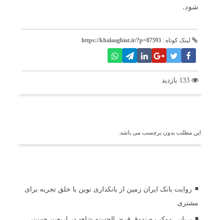
شود.
لینک کوتاه :
https://khalaaghiat.ir/?p=87593
133 بازدید
برچسب ها
این مطلب بدون برچسب می باشد.
اخبار مرتبط
روایت بانک ایران زمین از بانکداری نوین با خلق تجربه برای
مشتری
برپایی موکب صندوق قرض‌الحسنه شاهد در اربعین حسینی