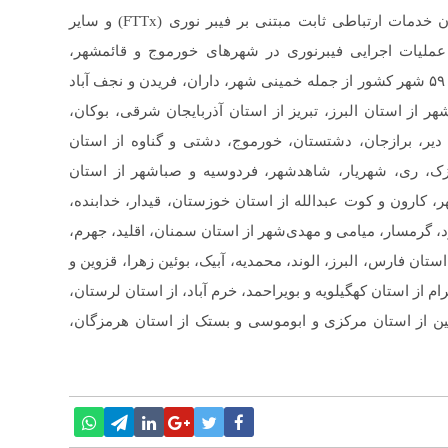
با دریافت این پروانه، ایرانسل رسماً به جمع ارائه‌دهندگان خدمات ارتباطی ثابت مبتنی بر فیبر نوری (FTTx) و سایر
ملیات اجرایی فیبرنوری در شهرهای خورموج و قائمشهر،
پروژه‌های توسعه فیبرنوری ایرانسل در مجموع در بیش از ۵۹ شهر کشور از جمله خمینی شهر، داران، فریدن و نجف آباد
از استان البرز، تبریز از استان آذربایجان شرقی، بوکان،
در دیر، برازجان، دشتستان، خورموج، دشتی و گناوه از استان
یزک، ری، شهریار، شاهدشهر، فردوسیه و صباشهر از استان
، کارون و کوت عبدالله از استان خوزستان، قیدار، خدابنده،
، گرمسار، میامی و مهدی‌شهر از استان سمنان، اقلید، جهرم،
تان فارس، البرز، الوند، محمدیه، آبیک، بوئین زهرا، قزوین و
م از استان کهگیلویه و بویراحمد، خرم آباد، از استان لرستان،
خمین از استان مرکزی و ابوموسی و بستک از استان هرمزگان،