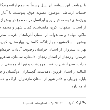
خدمات ارتباطی موضوع مصوبه فوق، پیوست. با آغاز ع
از استان اصفهان، کرج، ماهدشت، کمال شهر و محمد شهر 
ماکو، مهاباد و میاندوآب از استان آذربایجان غربی، بن
بوشهر، اسلامشهر، چهاردانگه، گلستان، بهارستان، کهر
تهران، سبزوار، از استان خراسان رضوی، آبادان، خرمشهر
خرمدره و زنجان از استان زنجان، دامغان، سمنان، شاهرود
داراب، صدرا، شیراز، فسا، مرودشت و نورآباد ممسنی از اس
اقبالیه از استان قزوین، دهدشت، گچساران، دوگنبدان و چرا
بابل، جویبار، و قائم شهر از استان مازندران، اراک و 
ادامه دارد.
لینک کوتاه :
https://khalaaghiat.ir/?p=92127