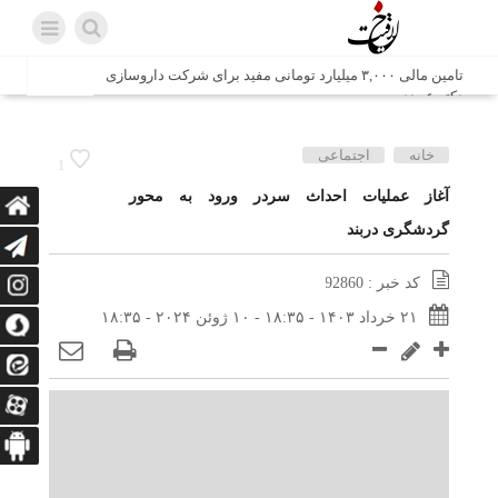
تامین مالی ۳,۰۰۰ میلیارد تومانی مفید برای شرکت داروسازی
دکتر عبیدی
شش وزیر کابینه پاکستان با حضور در سفارت ایران در اسلام
خانه
اجتماعی
1
آباد، با سید محمد اتابک وزیر صمت دیدار و گفتگو کردند
آغاز عملیات احداث سردر ورود به محور
گردشگری دربند
اتابک: ظرفیت های جدید همکاری‌های تجاری ایران و پاکستان با
محوریت بخش خصوصی فعال می‌شود
کد خبر : 92860
در مسیر جا‌مانده‌ها، دل‌ها به کربلا رسیده است
۲۱ خرداد ۱۴۰۳ - ۱۸:۳۵ - ۱۰ ژوئن ۲۰۲۴ - ۱۸:۳۵
وزیر صمت خواستار پیگیری کانتینرهای ایرانی در بندر کراچی
شد / تجارت ۱۰ میلیارد دلاری ایران و پاکستان
هدیه ویژه همراهی اربعین شرکت مخابرات ایران؛ «نگارا»
ارتباط زائران را آسان‌تر می‌کند
زائران اربعین با کد ملی، خط تلفن ثابت رایگان با تلفن همراه