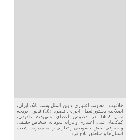
دریافت می‌کنند
غرفه‌های «نگارا» در مرزهای اربعین آماده خدمت‌رسانی به
زائران هستند
خلاقیت : معاونت اعتباری و بین الملل پست بانک ایران،
اصلاحیه دستورالعمل اجرایی تبصره (18) قانون بودجه
سال 1402 در خصوص اعطای تسهیلات تلفیقی،
کمک‌های فنی، اعتباری و یارانه سود به اشخاص حقیقی
و حقوقی بخش خصوصی و تعاونی را به مدیریت شعب
استان‌ها و مناطق ابلاغ کرد.