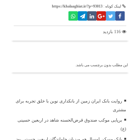
لینک کوتاه :
https://khalaaghiat.ir/?p=93013
116 بازدید
برچسب ها
این مطلب بدون برچسب می باشد.
اخبار مرتبط
روایت بانک ایران زمین از بانکداری نوین با خلق تجربه برای
مشتری
برپایی موکب صندوق قرض‌الحسنه شاهد در اربعین حسینی
(ع)
بانک مسکن امسال هم میزبان جاماندگان اربعین حسینی بود