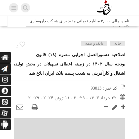
تامین مالی ۳,۰۰۰ میلیارد تومانی مفید برای شرکت داروسازی
دکتر عبیدی
شش وزیر کابینه پاکستان با حضور در سفارت ایران در اسلام
خانه
بانک و بیمه
2
آباد، با سید محمد اتابک وزیر صمت دیدار و گفتگو کردند
اصلاحیه دستورالعمل اجرایی تبصره (۱۸) قانون
بودجه سال ۱۴۰۲ در زمینه اعطای تسهیلات در بخش تولید،
اتابک: ظرفیت های جدید همکاری‌های تجاری ایران و پاکستان با
محوریت بخش خصوصی فعال می‌شود
اشغال و کارآفرینی به شعب پست بانک ایران ابلاغ شد
در مسیر جا‌مانده‌ها، دل‌ها به کربلا رسیده است
کد خبر : 93013
وزیر صمت خواستار پیگیری کانتینرهای ایرانی در بندر کراچی
شد / تجارت ۱۰ میلیارد دلاری ایران و پاکستان
۲۲ خرداد ۱۴۰۳ - ۲۰:۲۹ - ۱۱ ژوئن ۲۰۲۴ - ۲۰:۲۹
هدیه ویژه همراهی اربعین شرکت مخابرات ایران؛ «نگارا»
ارتباط زائران را آسان‌تر می‌کند
زائران اربعین با کد ملی، خط تلفن ثابت رایگان با تلفن همراه