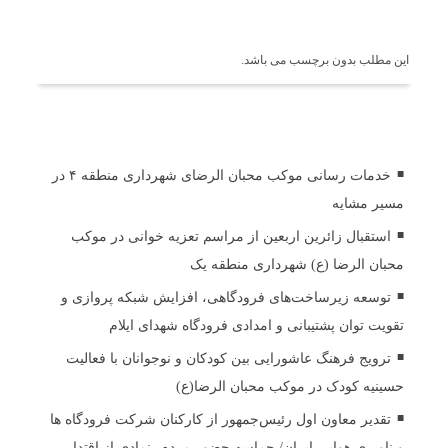
برچسب ها
این مطلب بدون برچسب می باشد.
اخبار مرتبط
خدمات رسانی موکب محبان الرضای شهرداری منطقه ۴ در
مسیر مشایه
استقبال زائرین اربعین از مراسم تعزیه خوانی در موکب
محبان الرضا (ع) شهرداری منطقه یک
توسعه زیرساخت‌های فرودگاهی، افزایش شبکه پروازی و
تقویت توان پشتیبانی و امدادی فرودگاه شهدای ایلام
ترویج فرهنگ عاشورایی بین کودکان و نوجوانان با فعالیت
حسینیه کودک در موکب محبان الرضا(ع)
تقدیر معاون اول رئیس‌جمهور از کارکنان شرکت فرودگاه ها
و ناوبری هوایی ایران/ حماسه حضور مردم، نمادی از اقتدار