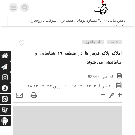
تامین مالی ۳,۰۰۰ میلیارد تومانی مفید برای شرکت داروسازی
دکتر عبیدی
شش وزیر کابینه پاکستان با حضور در سفارت ایران در اسلام
خانه
اجتماعی
2
آباد، با سید محمد اتابک وزیر صمت دیدار و گفتگو کردند
املاک پلاک قرمز ها در منطقه ۱۹ شناسایی و
ساماندهی می شوند
اتابک: ظرفیت های جدید همکاری‌های تجاری ایران و پاکستان با
محوریت بخش خصوصی فعال می‌شود
کد خبر : 92739
در مسیر جا‌مانده‌ها، دل‌ها به کربلا رسیده است
۲۰ خرداد ۱۴۰۳ - ۱۸:۱۲ - ۰۹ ژوئن ۲۰۲۴ - ۱۸:۱۲
وزیر صمت خواستار پیگیری کانتینرهای ایرانی در بندر کراچی
شد / تجارت ۱۰ میلیارد دلاری ایران و پاکستان
هدیه ویژه همراهی اربعین شرکت مخابرات ایران؛ «نگارا»
ارتباط زائران را آسان‌تر می‌کند
زائران اربعین با کد ملی، خط تلفن ثابت رایگان با تلفن همراه