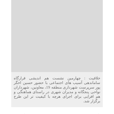
دریافت می‌کنند
غرفه‌های «نگارا» در مرزهای اربعین آماده خدمت‌رسانی به
زائران هستند
خلاقیت : چهارمین نشست هم اندیشی قرارگاه
ساماندهی آسیب های اجتماعی با حضور حسین اخگر
پور سرپرست شهرداری منطقه 19، معاونین، شهرداران
نواحی پنجگانه و مدیران شهری در راستای هماهنگی و
هم افزایی برای اجرای هرچه با کیفیت تر این طرح
برگزار شد.