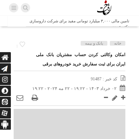
تامین مالی ۳,۰۰۰ میلیارد تومانی مفید برای شرکت داروسازی
دکتر عبیدی
شش وزیر کابینه پاکستان با حضور در سفارت ایران در اسلام
خانه
بانک و بیمه
1
آباد، با سید محمد اتابک وزیر صمت دیدار و گفتگو کردند
امکان وکالتی کردن حساب مشتریان بانک ملی
ایران برای ثبت سفارش خرید خودروهای برقی
اتابک: ظرفیت های جدید همکاری‌های تجاری ایران و پاکستان با
محوریت بخش خصوصی فعال می‌شود
کد خبر : 91487
در مسیر جا‌مانده‌ها، دل‌ها به کربلا رسیده است
۰۲ خرداد ۱۴۰۳ - ۱۹:۲۲ - ۲۲ مه ۲۰۲۴ - ۱۹:۲۲
وزیر صمت خواستار پیگیری کانتینرهای ایرانی در بندر کراچی
شد / تجارت ۱۰ میلیارد دلاری ایران و پاکستان
هدیه ویژه همراهی اربعین شرکت مخابرات ایران؛ «نگارا»
ارتباط زائران را آسان‌تر می‌کند
زائران اربعین با کد ملی، خط تلفن ثابت رایگان با تلفن همراه