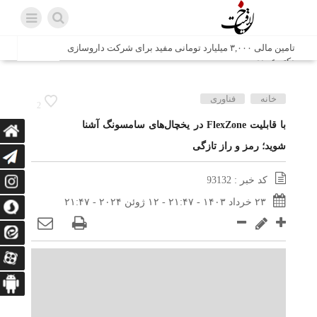
تامین مالی ۳,۰۰۰ میلیارد تومانی مفید برای شرکت داروسازی
دکتر عبیدی
شش وزیر کابینه پاکستان با حضور در سفارت ایران در اسلام
خانه
فناوری
2
آباد، با سید محمد اتابک وزیر صمت دیدار و گفتگو کردند
با قابلیت FlexZone در یخچال‌های سامسونگ آشنا
شوید؛ رمز و راز تازگی
اتابک: ظرفیت های جدید همکاری‌های تجاری ایران و پاکستان با
محوریت بخش خصوصی فعال می‌شود
کد خبر : 93132
در مسیر جا‌مانده‌ها، دل‌ها به کربلا رسیده است
۲۳ خرداد ۱۴۰۳ - ۲۱:۴۷ - ۱۲ ژوئن ۲۰۲۴ - ۲۱:۴۷
وزیر صمت خواستار پیگیری کانتینرهای ایرانی در بندر کراچی
شد / تجارت ۱۰ میلیارد دلاری ایران و پاکستان
هدیه ویژه همراهی اربعین شرکت مخابرات ایران؛ «نگارا»
ارتباط زائران را آسان‌تر می‌کند
زائران اربعین با کد ملی، خط تلفن ثابت رایگان با تلفن همراه