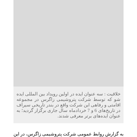
دریافت می‌کنند
غرفه‌های «نگارا» در مرزهای اربعین آماده خدمت‌رسانی به
زائران هستند
خلاقیت : سه عنوان ایده در اولین رویداد بین المللی ایده
شو که توسط شرکت پتروشیمی زاگرس در مجموعه
اقامتی و رفاهی این شرکت واقع در بندر تاریخی سیراف
در تاریخ‌های 6 و 7 خردادماه سال جاری برگزار گردید؛ به
عنوان ایده‌های برتر معرفی شدند.
به گزارش روابط عمومی شرکت پتروشیمی زاگرس، در این