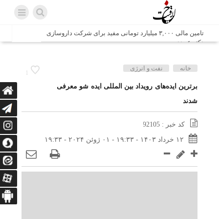
تامین مالی ۳,۰۰۰ میلیارد تومانی مفید برای شرکت داروسازی
دکتر عبیدی
شش وزیر کابینه پاکستان با حضور در سفارت ایران در اسلام
خانه
نفت و انرژی
1
آباد، با سید محمد اتابک وزیر صمت دیدار و گفتگو کردند
برترین ایده‌های رویداد بین المللی ایده شو معرفی
شدند
اتابک: ظرفیت های جدید همکاری‌های تجاری ایران و پاکستان با
محوریت بخش خصوصی فعال می‌شود
کد خبر : 92105
در مسیر جا‌مانده‌ها، دل‌ها به کربلا رسیده است
۱۲ خرداد ۱۴۰۳ - ۱۹:۳۳ - ۰۱ ژوئن ۲۰۲۴ - ۱۹:۳۳
وزیر صمت خواستار پیگیری کانتینرهای ایرانی در بندر کراچی
شد / تجارت ۱۰ میلیارد دلاری ایران و پاکستان
هدیه ویژه همراهی اربعین شرکت مخابرات ایران؛ «نگارا»
ارتباط زائران را آسان‌تر می‌کند
زائران اربعین با کد ملی، خط تلفن ثابت رایگان با تلفن همراه