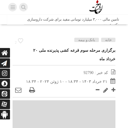
تامین مالی ۳,۰۰۰ میلیارد تومانی مفید برای شرکت داروسازی
دکتر عبیدی
شش وزیر کابینه پاکستان با حضور در سفارت ایران در اسلام
خانه
بانک و بیمه
2
آباد، با سید محمد اتابک وزیر صمت دیدار و گفتگو کردند
برگزاری مرحله سوم قرعه کشی پذیرنده ملی ۲۰
خرداد ماه
اتابک: ظرفیت های جدید همکاری‌های تجاری ایران و پاکستان با
محوریت بخش خصوصی فعال می‌شود
کد خبر : 92790
در مسیر جا‌مانده‌ها، دل‌ها به کربلا رسیده است
۲۱ خرداد ۱۴۰۳ - ۱۸:۳۴ - ۱۰ ژوئن ۲۰۲۴ - ۱۸:۳۴
وزیر صمت خواستار پیگیری کانتینرهای ایرانی در بندر کراچی
شد / تجارت ۱۰ میلیارد دلاری ایران و پاکستان
هدیه ویژه همراهی اربعین شرکت مخابرات ایران؛ «نگارا»
ارتباط زائران را آسان‌تر می‌کند
زائران اربعین با کد ملی، خط تلفن ثابت رایگان با تلفن همراه