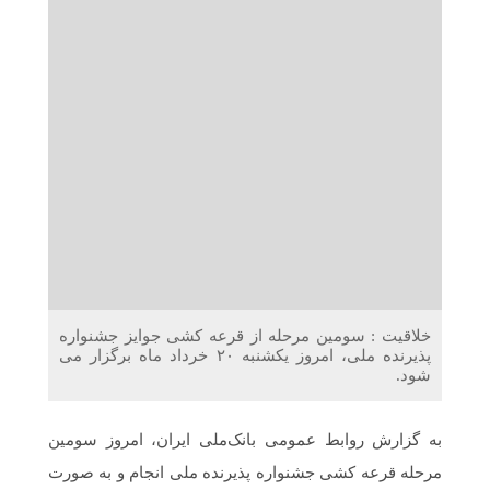
دریافت می‌کنند
غرفه‌های «نگارا» در مرزهای اربعین آماده خدمت‌رسانی به
زائران هستند
خلاقیت : سومین مرحله از قرعه کشی جوایز جشنواره
پذیرنده ملی، امروز یکشنبه ۲۰ خرداد ماه برگزار می
شود.
به گزارش روابط عمومی بانک‌ملی ایران، امروز سومین
مرحله قرعه کشی جشنواره پذیرنده ملی انجام و به صورت