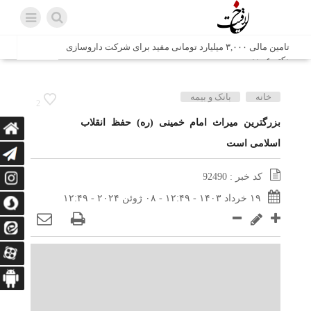
تامین مالی ۳,۰۰۰ میلیارد تومانی مفید برای شرکت داروسازی
دکتر عبیدی
شش وزیر کابینه پاکستان با حضور در سفارت ایران در اسلام
خانه
بانک و بیمه
2
آباد، با سید محمد اتابک وزیر صمت دیدار و گفتگو کردند
بزرگترین میراث امام خمینی (ره) حفظ انقلاب
اسلامی است
اتابک: ظرفیت های جدید همکاری‌های تجاری ایران و پاکستان با
محوریت بخش خصوصی فعال می‌شود
کد خبر : 92490
در مسیر جا‌مانده‌ها، دل‌ها به کربلا رسیده است
۱۹ خرداد ۱۴۰۳ - ۱۲:۴۹ - ۰۸ ژوئن ۲۰۲۴ - ۱۲:۴۹
وزیر صمت خواستار پیگیری کانتینرهای ایرانی در بندر کراچی
شد / تجارت ۱۰ میلیارد دلاری ایران و پاکستان
هدیه ویژه همراهی اربعین شرکت مخابرات ایران؛ «نگارا»
ارتباط زائران را آسان‌تر می‌کند
زائران اربعین با کد ملی، خط تلفن ثابت رایگان با تلفن همراه