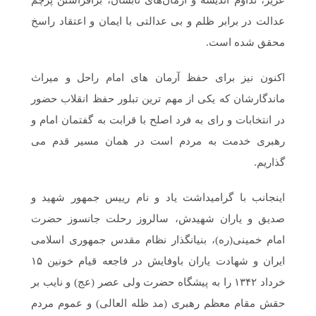
عزیز، تداوم اندیشه و آرمان‌های نابشان، برافراشتن پرچم
عدالت در برابر ظلم و بی عدالتی با ایمان و اعتقاد راسخ
محقق شده است.
اکنون نیز برای حفظ آرمان های امام راحل و میراث
ماندگارشان که یکی از مهم ترین تبلور حفظ انقلاب حضور
در انتخابات و رای به فرد اصلح با قرابت به گفتمان امام و
رهبری خدمت به مردم است در همان مسیر قدم می
گذاریم.
اینجانب با گرامیداشت یاد و نام رییس جمهور شهید و
صدیق و یاران شهیدش، سالروز رحلت جانسوز حضرت
امام خمینی(ره)، بنیانگذار نظام مقدس جمهوری اسلامی
ایران و شهادت یاران باوفایش در فاجعه قیام خونین ۱۵
خرداد ۱۳۴۲ را به پیشگاه حضرت ولی عصر (عج) و نایب بر
حقش مقام معظم رهبری (مد ظله العالی) و عموم مردم