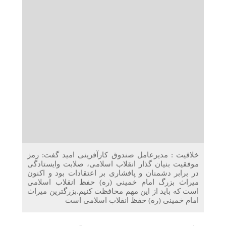
دریافت می‌کنند
غرفه‌های «نگارا» در مرزهای اربعین آماده خدمت‌رسانی به
زائران هستند
خلاقیت : مدیرعامل صندوق کارآفرینی امید گفت: رمز
موفقیت بنیان گذار انقلاب اسلامی، صلابت وایستادگی
در برابر دشمنان و پافشاری بر اعتقادات بود و اکنون
میراث بزرگ امام خمینی (ره) حفظ انقلاب اسلامی
است که باید از این مهم محافظت کنیم.بزرگترین میراث
امام خمینی (ره) حفظ انقلاب اسلامی است