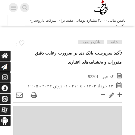
تامین مالی ۳,۰۰۰ میلیارد تومانی مفید برای شرکت داروسازی
دکتر عبیدی
شش وزیر کابینه پاکستان با حضور در سفارت ایران در اسلام
خانه
بانک و بیمه
2
آباد، با سید محمد اتابک وزیر صمت دیدار و گفتگو کردند
تأکید سرپرست بانک دی بر ضرورت رعایت دقیق
مقررات و بخشنامه‌های اعتباری
اتابک: ظرفیت های جدید همکاری‌های تجاری ایران و پاکستان با
محوریت بخش خصوصی فعال می‌شود
کد خبر : 92301
در مسیر جا‌مانده‌ها، دل‌ها به کربلا رسیده است
۱۳ خرداد ۱۴۰۳ - ۲۱:۰۵ - ۰۲ ژوئن ۲۰۲۴ - ۲۱:۰۵
وزیر صمت خواستار پیگیری کانتینرهای ایرانی در بندر کراچی
شد / تجارت ۱۰ میلیارد دلاری ایران و پاکستان
هدیه ویژه همراهی اربعین شرکت مخابرات ایران؛ «نگارا»
ارتباط زائران را آسان‌تر می‌کند
زائران اربعین با کد ملی، خط تلفن ثابت رایگان با تلفن همراه