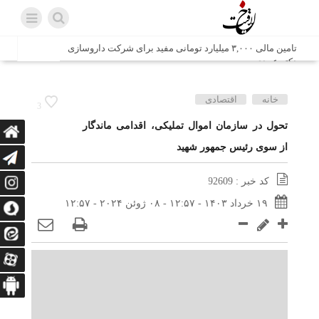
تامین مالی ۳,۰۰۰ میلیارد تومانی مفید برای شرکت داروسازی
دکتر عبیدی
شش وزیر کابینه پاکستان با حضور در سفارت ایران در اسلام
خانه
اقتصادی
3
آباد، با سید محمد اتابک وزیر صمت دیدار و گفتگو کردند
تحول در سازمان اموال تملیکی، اقدامی ماندگار
از سوی رئیس جمهور شهید
اتابک: ظرفیت های جدید همکاری‌های تجاری ایران و پاکستان با
محوریت بخش خصوصی فعال می‌شود
کد خبر : 92609
در مسیر جا‌مانده‌ها، دل‌ها به کربلا رسیده است
۱۹ خرداد ۱۴۰۳ - ۱۲:۵۷ - ۰۸ ژوئن ۲۰۲۴ - ۱۲:۵۷
وزیر صمت خواستار پیگیری کانتینرهای ایرانی در بندر کراچی
شد / تجارت ۱۰ میلیارد دلاری ایران و پاکستان
هدیه ویژه همراهی اربعین شرکت مخابرات ایران؛ «نگارا»
ارتباط زائران را آسان‌تر می‌کند
زائران اربعین با کد ملی، خط تلفن ثابت رایگان با تلفن همراه