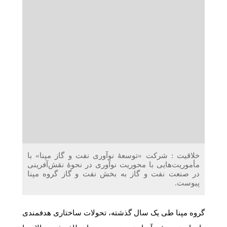
دریافت می‌کنند
غرفه‌های «نگارا» در مرزهای اربعین آماده خدمت‌رسانی به
زائران هستند
خلاقیت : شرکت «توسعۀ نوآوری نفت و گاز مپنا» با
مأموریت‌هایی با محوریت نوآوری در نحوۀ نقش‌آفرینی
در صنعت نفت و گاز به بخش نفت و گاز گروه مپنا
پیوست.
گروه مپنا طی یک سال گذشته، تحولات ساختاری هدفمندی