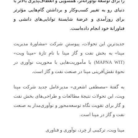
را برای توسعۀ نوآورانه‌تر، همسویی و انعطاف‌پذیری بالاتر با
دنیای رو به تغییر کسب‌وکار و برداشتن گام‌هایی مؤثرتر
برای روزآمدی و عرضۀ شایستۀ توانایی‌های دانشی و
فناورانۀ خود انجام داده‌است.
جدیدترینِ این تحولات، پیوستنِ شرکت «مشاورۀ مدیریت
مپنا» به بخش نفت و گاز مپنا با نامِ تازۀ «مپنا ویت»
(MAPNA WIT) با مأموریت‌هایی با محوریت نوآوری در
نحوۀ نقش‌آفرینی مپنا در صنعت نفت و گاز است.
به گفتۀ «مصطفی اشعری» مدیرعامل جدید شرکت مپنا
ویت، این تحولات نتیجۀ مطالعات و طراحی‌های بخش نفت
و گاز برای تقویت نگاه توسعه‌محور و نوآوری‌مدار به صنعت
نفت و گاز در مپنا است.
مپنا ویت، ترکیبی از خِرد، نوآوری و فناوری