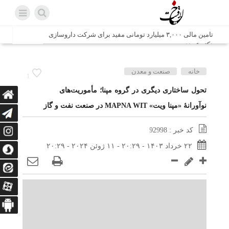
تامین مالی ۳,۰۰۰ میلیارد تومانی مفید برای شرکت داروسازی
دکتر عبیدی
شش وزیر کابینه پاکستان با حضور در سفارت ایران در اسلام
خانه
صنعت و معدن
1
آباد، با سید محمد اتابک وزیر صمت دیدار و گفتگو کردند
تحول ساختاری دیگری در گروه مپنا؛ مأموریت‌های
نوآورانۀ «مپنا ویت» MAPNA WIT در صنعت نفت و گاز
اتابک: ظرفیت های جدید همکاری‌های تجاری ایران و پاکستان با
محوریت بخش خصوصی فعال می‌شود
کد خبر : 92998
در مسیر جا‌مانده‌ها، دل‌ها به کربلا رسیده است
۲۲ خرداد ۱۴۰۳ - ۲۰:۲۹ - ۱۱ ژوئن ۲۰۲۴ - ۲۰:۲۹
وزیر صمت خواستار پیگیری کانتینرهای ایرانی در بندر کراچی
شد / تجارت ۱۰ میلیارد دلاری ایران و پاکستان
هدیه ویژه همراهی اربعین شرکت مخابرات ایران؛ «نگارا»
ارتباط زائران را آسان‌تر می‌کند
زائران اربعین با کد ملی، خط تلفن ثابت رایگان با تلفن همراه