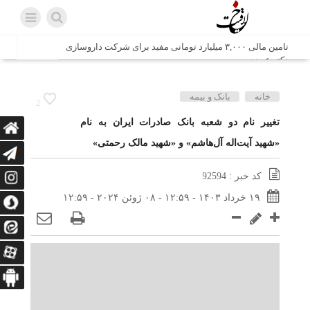
تامین مالی ۳,۰۰۰ میلیارد تومانی مفید برای شرکت داروسازی
دکتر عبیدی
شش وزیر کابینه پاکستان با حضور در سفارت ایران در اسلام
خانه
بانک و بیمه
2
آباد، با سید محمد اتابک وزیر صمت دیدار و گفتگو کردند
تغییر نام دو شعبه بانک صادرات ایران به نام
«شهید آیت‌اله آل‌هاشم» و «شهید مالک رحمتی»
اتابک: ظرفیت های جدید همکاری‌های تجاری ایران و پاکستان با
محوریت بخش خصوصی فعال می‌شود
کد خبر : 92594
در مسیر جا‌مانده‌ها، دل‌ها به کربلا رسیده است
۱۹ خرداد ۱۴۰۳ - ۱۲:۵۹ - ۰۸ ژوئن ۲۰۲۴ - ۱۲:۵۹
وزیر صمت خواستار پیگیری کانتینرهای ایرانی در بندر کراچی
شد / تجارت ۱۰ میلیارد دلاری ایران و پاکستان
هدیه ویژه همراهی اربعین شرکت مخابرات ایران؛ «نگارا»
ارتباط زائران را آسان‌تر می‌کند
زائران اربعین با کد ملی، خط تلفن ثابت رایگان با تلفن همراه