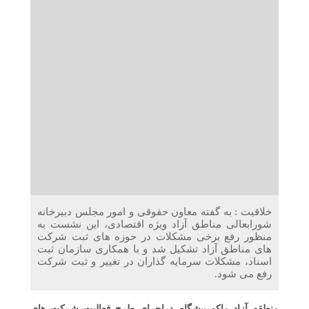
دریافت می‌کنند
غرفه‌های «نگارا» در مرزهای اربعین آماده خدمت‌رسانی به
زائران هستند
خلاقیت : به گفته معاون حقوقی و امور مجلس دبیرخانه
شورابعالی مناطق آزاد ویژه اقتصادی، این نشست به
منظور رفع برخی مشکلات در حوزه های ثبت شرکت
های مناطق آزاد تشکیل شد و با همکاری سازمان ثبت
اسناد، مشکلات سرمایه گذاران در تغییر و ثبت شرکت
رفع می شود.
منطقه آزاد ماکو پیشگام دراجرای طرح فعالیت شرکت های