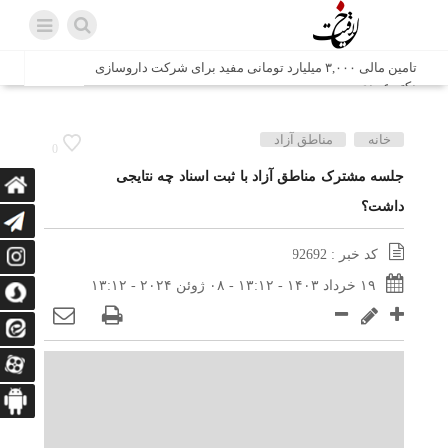
تامین مالی ۳,۰۰۰ میلیارد تومانی مفید برای شرکت داروسازی
دکتر عبیدی
شش وزیر کابینه پاکستان با حضور در سفارت ایران در اسلام
خانه
مناطق آزاد
0
آباد، با سید محمد اتابک وزیر صمت دیدار و گفتگو کردند
جلسه مشترک مناطق آزاد با ثبت اسناد چه نتایجی
داشت؟
اتابک: ظرفیت های جدید همکاری‌های تجاری ایران و پاکستان با
محوریت بخش خصوصی فعال می‌شود
کد خبر : 92692
در مسیر جا‌مانده‌ها، دل‌ها به کربلا رسیده است
۱۹ خرداد ۱۴۰۳ - ۱۳:۱۲ - ۰۸ ژوئن ۲۰۲۴ - ۱۳:۱۲
وزیر صمت خواستار پیگیری کانتینرهای ایرانی در بندر کراچی
شد / تجارت ۱۰ میلیارد دلاری ایران و پاکستان
هدیه ویژه همراهی اربعین شرکت مخابرات ایران؛ «نگارا»
ارتباط زائران را آسان‌تر می‌کند
زائران اربعین با کد ملی، خط تلفن ثابت رایگان با تلفن همراه