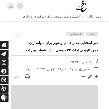
تامین مالی ۳,۰۰۰ میلیارد تومانی مفید برای شرکت داروسازی
دکتر عبیدی
شش وزیر کابینه پاکستان با حضور در سفارت ایران در اسلام
خانه
اجتماعی
1
آباد، با سید محمد اتابک وزیر صمت دیدار و گفتگو کردند
خبر استثنایی مدیر عامل وبشهر برای سهامداران؛
مجوز تاریخی تملک ۳۳ درصدی بانک اقتصاد نوین اخذ شد
اتابک: ظرفیت های جدید همکاری‌های تجاری ایران و پاکستان با
محوریت بخش خصوصی فعال می‌شود
کد خبر : 91399
در مسیر جا‌مانده‌ها، دل‌ها به کربلا رسیده است
۰۲ خرداد ۱۴۰۳ - ۱۹:۰۰ - ۲۲ مه ۲۰۲۴ - ۱۹:۰۰
وزیر صمت خواستار پیگیری کانتینرهای ایرانی در بندر کراچی
شد / تجارت ۱۰ میلیارد دلاری ایران و پاکستان
هدیه ویژه همراهی اربعین شرکت مخابرات ایران؛ «نگارا»
ارتباط زائران را آسان‌تر می‌کند
زائران اربعین با کد ملی، خط تلفن ثابت رایگان با تلفن همراه