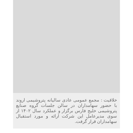
دریافت می‌کنند
غرفه‌های «نگارا» در مرزهای اربعین آماده خدمت‌رسانی به
زائران هستند
خلاقیت : مجمع عمومی عادی سالیانه پتروشیمی اروند
با حضور سهامداران در سالن جلسات گروه صنایع
پتروشیمی خلیج فارس برگزار و عملکرد سال ۱۴۰۲ از
سوی مدیرعامل این شرکت ارائه و مورد استقبال
سهامداران قرار گرفت.