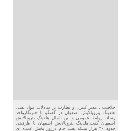
دریافت می‌کنند
غرفه‌های «نگارا» در مرزهای اربعین آماده خدمت‌رسانی به
زائران هستند
خلاقیت : مدیر کنترل و نظارت بر مبادلات مواد نفتی
هلدینگ پتروپالایش اصفهان در گفتگو با خبرنگارواحد
رسانه روابط عمومی و بین الملل هلدینگ پتروپالایش
اصفهان گفت:هلدینگ پتروپالایش اصفهان با ظرفیتی
حدود۴۰۰ هزار بشکه نفت خام درروز بخش عمده ای