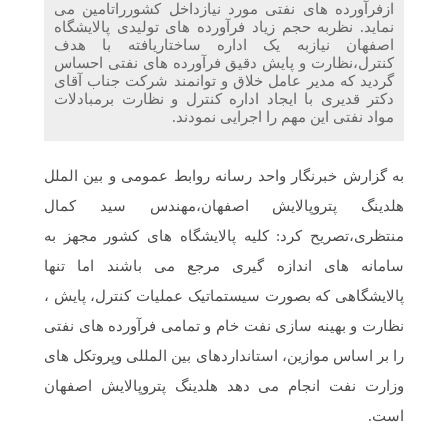
ازفرآورده های نفتی مورد نیازداخل کشورراتامین می
نماید. نظربه حجم زیاد فرآورده های تولیدی پالایشگاه
اصفهان نیازبه یک اداره ساختاریافته با هدف
کنترل،نظارت و پایش دقیق فرآورده های نفتی احساس
گردید که مدیر عامل خلاق و توانمند شرکت جناب آقای
دکتر قدیری با ایجاد اداره کنترل و نظارت برمبادلات
مواد نفتی این مهم را اجرایی نمودند.
به گزارش خبرنگار واحد رسانه روابط عمومی و بین الملل
هلدینگ پتروپالایش اصفهان،مهندس سید کمال
منتظری،تصریح کرد: کلیه پالایشگاه های کشور مجهز به
سامانه های اندازه گیری مرجع می باشند اما تنها
پالایشگاهی که بصورت سیستماتیک عملیات کنترل، پایش ،
نظارت و بهینه سازی نفت خام و تمامی فرآورده های نفتی
را بر اساس موازین، استانداردهای بین المللی وپروتکل های
وزارت نفت انجام می دهد هلدینگ پتروپالایش اصفهان
است.