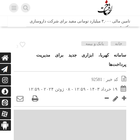
تامین مالی ۳,۰۰۰ میلیارد تومانی مفید برای شرکت داروسازی
دکتر عبیدی
شش وزیر کابینه پاکستان با حضور در سفارت ایران در اسلام
خانه
بانک و بیمه
3
آباد، با سید محمد اتابک وزیر صمت دیدار و گفتگو کردند
سامانه‌ کهربا، ابزاری جدید برای مدیریت
پرداخت‌ها
اتابک: ظرفیت های جدید همکاری‌های تجاری ایران و پاکستان با
محوریت بخش خصوصی فعال می‌شود
کد خبر : 92581
در مسیر جا‌مانده‌ها، دل‌ها به کربلا رسیده است
۱۹ خرداد ۱۴۰۳ - ۱۲:۵۹ - ۰۸ ژوئن ۲۰۲۴ - ۱۲:۵۹
وزیر صمت خواستار پیگیری کانتینرهای ایرانی در بندر کراچی
شد / تجارت ۱۰ میلیارد دلاری ایران و پاکستان
هدیه ویژه همراهی اربعین شرکت مخابرات ایران؛ «نگارا»
ارتباط زائران را آسان‌تر می‌کند
زائران اربعین با کد ملی، خط تلفن ثابت رایگان با تلفن همراه