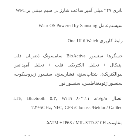
باتری ۲۴۷ میلی آمپر ساعت شارژ بی سیم مبتنی بر WPC
سیستم‌عامل Wear OS Powered by Samsung
رابط کاربری One UI ۵ Watch
حسگر‌ها سنسور BioActive سامسونگ (ضربان قلب
اپتیکال + تحلیل الکتریکی قلب + تحلیل آمپدانس
بیوالکتریک)، شتاب‌سنج، فشارسنج، سنسور ژیروسکوپ،
سنسور ژئومغناطیس، سنسور نور
اتصال LTE, Bluetooth ۵.۳, Wi-Fi ۸۰۲.۱۱ a/b/g/n
۲.۴+5GHz, NFC, GPS /Glonass /Beidou/ Galileo
مقاومت ۵ATM + IP68 / MIL-STD-810H