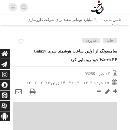
تامین مالی ۳,۰۰۰ میلیارد تومانی مفید برای شرکت داروسازی
دکتر عبیدی
شش وزیر کابینه پاکستان با حضور در سفارت ایران در اسلام
خانه
فناوری
1
آباد، با سید محمد اتابک وزیر صمت دیدار و گفتگو کردند
سامسونگ از اولین ساعت هوشمند سری Galaxy
Watch FE خود رونمایی کرد
اتابک: ظرفیت های جدید همکاری‌های تجاری ایران و پاکستان با
محوریت بخش خصوصی فعال می‌شود
کد خبر : 93286
در مسیر جا‌مانده‌ها، دل‌ها به کربلا رسیده است
۲۵ خرداد ۱۴۰۳ - ۲۲:۰۲ - ۱۴ ژوئن ۲۰۲۴ - ۲۲:۰۲
وزیر صمت خواستار پیگیری کانتینرهای ایرانی در بندر کراچی
شد / تجارت ۱۰ میلیارد دلاری ایران و پاکستان
هدیه ویژه همراهی اربعین شرکت مخابرات ایران؛ «نگارا»
ارتباط زائران را آسان‌تر می‌کند
زائران اربعین با کد ملی، خط تلفن ثابت رایگان با تلفن همراه