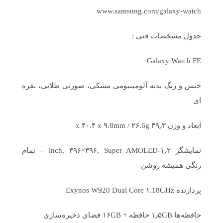
www.samsung.com/galaxy-watch
جدول مشخصات فنی :
Galaxy Watch FE
جنس و رنگ بدنه آلومینیومی مشکی، صورتی طلایی، نقره
ای
ابعاد و وزن ۳۹٫۳ x ۴۰.۴ x ۹.8mm / ۲۶.6g
نمایشگر ۱٫۲-inch, ۳۹۶×۳۹۶, Super AMOLED – تمام
رنگی همیشه روشن
پردازنده Exynos W920 Dual Core ۱.18GHz
حافظه‌ها ۱٫۵GB حافظه + ۱۶GB فضای ذخیره‌سازی