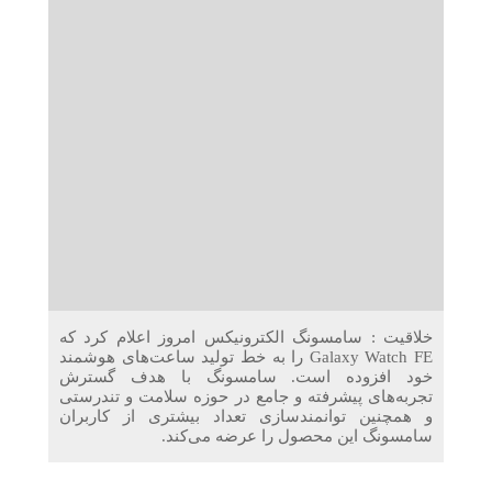
دریافت می‌کنند
غرفه‌های «نگارا» در مرزهای اربعین آماده خدمت‌رسانی به
زائران هستند
خلاقیت : سامسونگ الکترونیکس امروز اعلام کرد که
Galaxy Watch FE را به خط تولید ساعت‌های هوشمند
خود افزوده است. سامسونگ با هدف گسترش
تجربه‌های پیشرفته و جامع در حوزه سلامت و تندرستی
و همچنین توانمندسازی تعداد بیشتری از کاربران
سامسونگ این محصول را عرضه می‌کند.