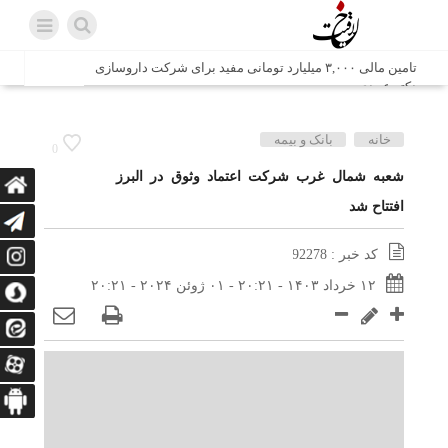
تامین مالی ۳,۰۰۰ میلیارد تومانی مفید برای شرکت داروسازی
دکتر عبیدی
شش وزیر کابینه پاکستان با حضور در سفارت ایران در اسلام
خانه
بانک و بیمه
0
آباد، با سید محمد اتابک وزیر صمت دیدار و گفتگو کردند
شعبه شمال غرب شرکت اعتماد وثوق در البرز
افتتاح شد
اتابک: ظرفیت های جدید همکاری‌های تجاری ایران و پاکستان با
محوریت بخش خصوصی فعال می‌شود
کد خبر : 92278
در مسیر جا‌مانده‌ها، دل‌ها به کربلا رسیده است
۱۲ خرداد ۱۴۰۳ - ۲۰:۲۱ - ۰۱ ژوئن ۲۰۲۴ - ۲۰:۲۱
وزیر صمت خواستار پیگیری کانتینرهای ایرانی در بندر کراچی
شد / تجارت ۱۰ میلیارد دلاری ایران و پاکستان
هدیه ویژه همراهی اربعین شرکت مخابرات ایران؛ «نگارا»
ارتباط زائران را آسان‌تر می‌کند
زائران اربعین با کد ملی، خط تلفن ثابت رایگان با تلفن همراه