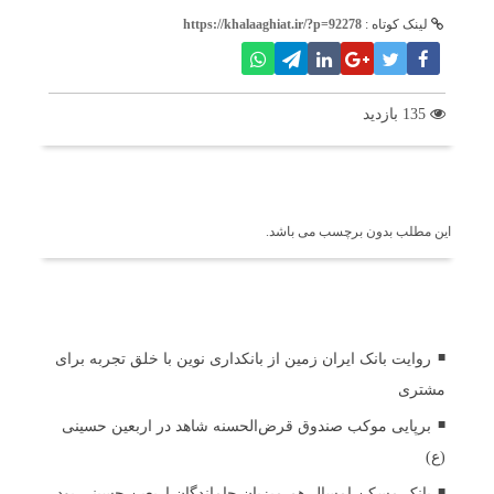
لینک کوتاه :
https://khalaaghiat.ir/?p=92278
135 بازدید
برچسب ها
این مطلب بدون برچسب می باشد.
اخبار مرتبط
روایت بانک ایران زمین از بانکداری نوین با خلق تجربه برای
مشتری
برپایی موکب صندوق قرض‌الحسنه شاهد در اربعین حسینی
(ع)
بانک مسکن امسال هم میزبان جاماندگان اربعین حسینی بود