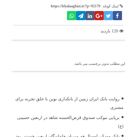
لینک کوتاه :
https://khalaaghiat.ir/?p=92179
120 بازدید
برچسب ها
این مطلب بدون برچسب می باشد.
اخبار مرتبط
روایت بانک ایران زمین از بانکداری نوین با خلق تجربه برای
مشتری
برپایی موکب صندوق قرض‌الحسنه شاهد در اربعین حسینی
(ع)
بانک مسکن امسال هم میزبان جاماندگان اربعین حسینی بود