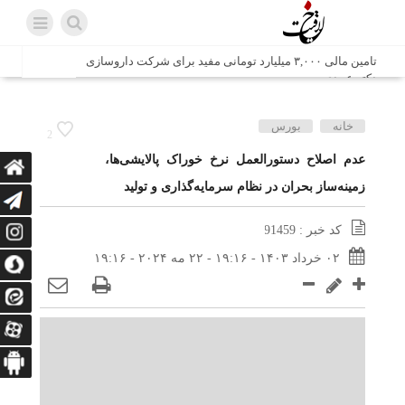
تامین مالی ۳,۰۰۰ میلیارد تومانی مفید برای شرکت داروسازی
دکتر عبیدی
شش وزیر کابینه پاکستان با حضور در سفارت ایران در اسلام
خانه
بورس
2
آباد، با سید محمد اتابک وزیر صمت دیدار و گفتگو کردند
عدم اصلاح دستورالعمل نرخ خوراک پالایشی‌ها،
زمینه‌ساز بحران در نظام سرمایه‌گذاری و تولید
اتابک: ظرفیت های جدید همکاری‌های تجاری ایران و پاکستان با
محوریت بخش خصوصی فعال می‌شود
کد خبر : 91459
در مسیر جا‌مانده‌ها، دل‌ها به کربلا رسیده است
۰۲ خرداد ۱۴۰۳ - ۱۹:۱۶ - ۲۲ مه ۲۰۲۴ - ۱۹:۱۶
وزیر صمت خواستار پیگیری کانتینرهای ایرانی در بندر کراچی
شد / تجارت ۱۰ میلیارد دلاری ایران و پاکستان
هدیه ویژه همراهی اربعین شرکت مخابرات ایران؛ «نگارا»
ارتباط زائران را آسان‌تر می‌کند
زائران اربعین با کد ملی، خط تلفن ثابت رایگان با تلفن همراه