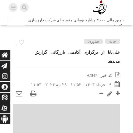
تامین مالی ۳,۰۰۰ میلیارد تومانی مفید برای شرکت داروسازی
دکتر عبیدی
شش وزیر کابینه پاکستان با حضور در سفارت ایران در اسلام
خانه
فناوری
2
آباد، با سید محمد اتابک وزیر صمت دیدار و گفتگو کردند
علی‌بابا از برگزاری آکادمی بازرگانی گزارش
می‌دهد
اتابک: ظرفیت های جدید همکاری‌های تجاری ایران و پاکستان با
محوریت بخش خصوصی فعال می‌شود
کد خبر : 92047
در مسیر جا‌مانده‌ها، دل‌ها به کربلا رسیده است
۰۹ خرداد ۱۴۰۳ - ۱۱:۵۳ - ۲۹ مه ۲۰۲۴ - ۱۱:۵۳
وزیر صمت خواستار پیگیری کانتینرهای ایرانی در بندر کراچی
شد / تجارت ۱۰ میلیارد دلاری ایران و پاکستان
هدیه ویژه همراهی اربعین شرکت مخابرات ایران؛ «نگارا»
ارتباط زائران را آسان‌تر می‌کند
زائران اربعین با کد ملی، خط تلفن ثابت رایگان با تلفن همراه