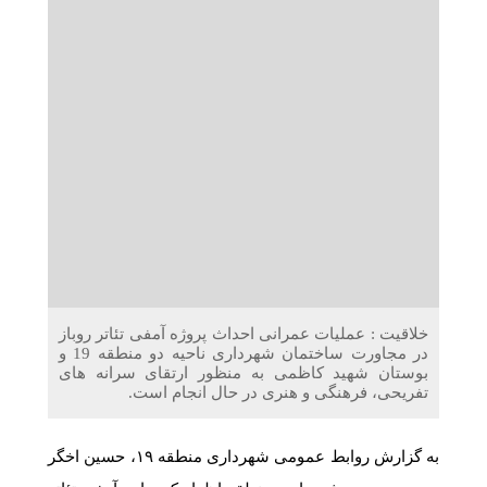
دریافت می‌کنند
غرفه‌های «نگارا» در مرزهای اربعین آماده خدمت‌رسانی به
زائران هستند
خلاقیت : عملیات عمرانی احداث پروژه آمفی تئاتر روباز
در مجاورت ساختمان شهرداری ناحیه دو منطقه 19 و
بوستان شهید کاظمی به منظور ارتقای سرانه های
تفریحی، فرهنگی و هنری در حال انجام است.
به گزارش روابط عمومی شهرداری منطقه ۱۹، حسین اخگر