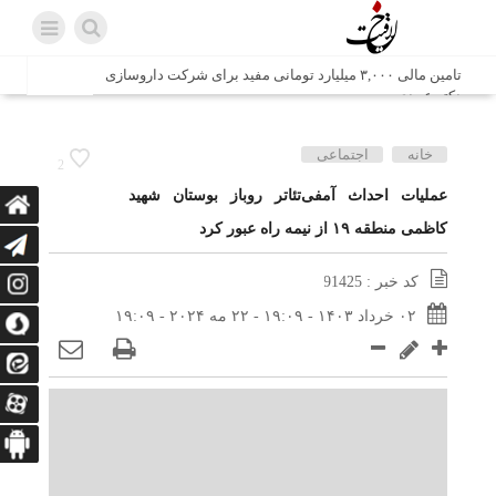
تامین مالی ۳,۰۰۰ میلیارد تومانی مفید برای شرکت داروسازی
دکتر عبیدی
شش وزیر کابینه پاکستان با حضور در سفارت ایران در اسلام
خانه
اجتماعی
2
آباد، با سید محمد اتابک وزیر صمت دیدار و گفتگو کردند
عملیات احداث آمفی‌تئاتر روباز بوستان شهید
کاظمی منطقه ۱۹ از نیمه راه عبور کرد
اتابک: ظرفیت های جدید همکاری‌های تجاری ایران و پاکستان با
محوریت بخش خصوصی فعال می‌شود
کد خبر : 91425
در مسیر جا‌مانده‌ها، دل‌ها به کربلا رسیده است
۰۲ خرداد ۱۴۰۳ - ۱۹:۰۹ - ۲۲ مه ۲۰۲۴ - ۱۹:۰۹
وزیر صمت خواستار پیگیری کانتینرهای ایرانی در بندر کراچی
شد / تجارت ۱۰ میلیارد دلاری ایران و پاکستان
هدیه ویژه همراهی اربعین شرکت مخابرات ایران؛ «نگارا»
ارتباط زائران را آسان‌تر می‌کند
زائران اربعین با کد ملی، خط تلفن ثابت رایگان با تلفن همراه