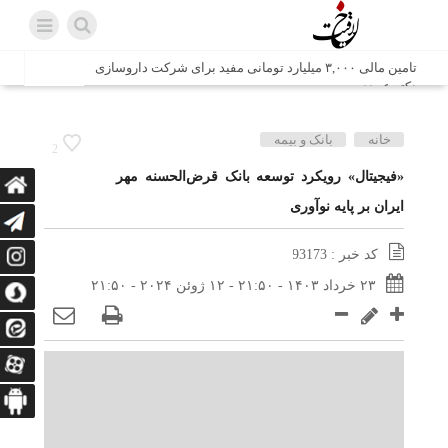
تامین مالی ۳,۰۰۰ میلیارد تومانی مفید برای شرکت داروسازی
دکتر عبیدی
شش وزیر کابینه پاکستان با حضور در سفارت ایران در اسلام
خانه
بانک و بیمه
2
آباد، با سید محمد اتابک وزیر صمت دیدار و گفتگو کردند
«فیجیتال» رویکرد توسعه بانک قرض‌الحسنه مهر
ایران بر پایه نوآوری
اتابک: ظرفیت های جدید همکاری‌های تجاری ایران و پاکستان با
محوریت بخش خصوصی فعال می‌شود
کد خبر : 93173
در مسیر جا‌مانده‌ها، دل‌ها به کربلا رسیده است
۲۳ خرداد ۱۴۰۳ - ۲۱:۵۰ - ۱۲ ژوئن ۲۰۲۴ - ۲۱:۵۰
وزیر صمت خواستار پیگیری کانتینرهای ایرانی در بندر کراچی
شد / تجارت ۱۰ میلیارد دلاری ایران و پاکستان
هدیه ویژه همراهی اربعین شرکت مخابرات ایران؛ «نگارا»
ارتباط زائران را آسان‌تر می‌کند
زائران اربعین با کد ملی، خط تلفن ثابت رایگان با تلفن همراه