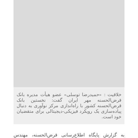
دریافت می‌کنند
غرفه‌های «نگارا» در مرزهای اربعین آماده خدمت‌رسانی به
زائران هستند
خلاقیت : «حمیدرضا توسلی» عضو هیأت مدیره بانک
قرض‌الحسنه مهر ایران گفت: نخستین بانک
قرض‌الحسنه کشور با راه‌اندازی مرکز نوآوری به دنبال
پیاده‌سازی یک رویکرد فیزیکی-دیجیتالی برای متقضیان
خود است.
به گزارش پایگاه اطلاع‌رسانی قرض‌الحسنه، مهندس