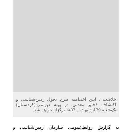
دریافت می‌کنند
غرفه‌های «نگارا» در مرزهای اربعین آماده خدمت‌رسانی به
زائران هستند
خلاقیت : آئین اختتامیه طرح تحول زمین‌شناسی و
اکتشاف ذخایر معدنی در پهنه دیواندره(کردستان)
یک‌شنبه 30 اردیبهشت 1403 برگزار خواهد شد.
به گزارش روابط‌عمومی سازمان زمین‌شناسی و